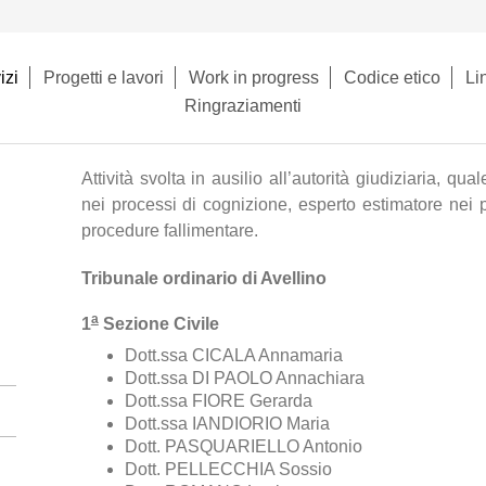
izi
Progetti e lavori
Work in progress
Codice etico
Lin
Ringraziamenti
Attività svolta in ausilio all’autorità giudiziaria, qu
nei processi di cognizione, esperto estimatore nei 
procedure fallimentare.
Tribunale ordinario di Avellino
a
1
Sezione Civile
Dott.ssa CICALA Annamaria
Dott.ssa DI PAOLO Annachiara
Dott.ssa FIORE Gerarda
Dott.ssa IANDIORIO Maria
Dott. PASQUARIELLO Antonio
Dott. PELLECCHIA Sossio