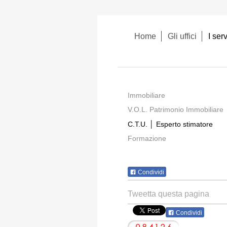
Home
Gli uffici
I serv
Immobiliare
V.O.L. Patrimonio Immobiliare
C.T.U. │ Esperto stimatore
Formazione
Condividi
Tweetta questa pagina
Condividi