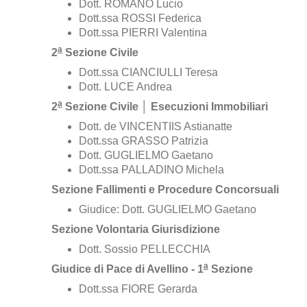
Dott. ROMANO Lucio
Dott.ssa ROSSI Federica
Dott.ssa PIERRI Valentina
a
2
Sezione Civile
Dott.ssa CIANCIULLI Teresa
Dott. LUCE Andrea
a
2
Sezione Civile │ Esecuzioni Immobiliari
Dott. de VINCENTIIS Astianatte
Dott.ssa GRASSO Patrizia
Dott. GUGLIELMO Gaetano
Dott.ssa PALLADINO Michela
Sezione Fallimenti e Procedure Concorsuali
Giudice: Dott. GUGLIELMO Gaetano
Sezione Volontaria Giurisdizione
Dott. Sossio PELLECCHIA
a
Giudice di Pace di Avellino - 1
Sezione
Dott.ssa FIORE Gerarda